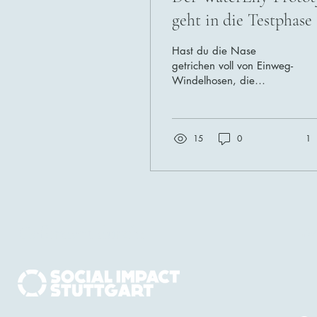
geht in die Testphase
Hast du die Nase
getrichen voll von Einweg-
Windelhosen, die
auslaufen? Von nassen
Betten und daraus
resultierenden
15
0
1
Wäschebergen? Dann...
Gefördert durch:
info