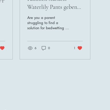
Waterlily Pants geben
Kindern ihr
Are you a parent
Zugehörigkeitsgefühl
struggling to find a
solution for bedwetting in
zurück
your child aged between
6 to 12 years old? Look
no further, as a new...
6
0
1
@waterlilypants.de