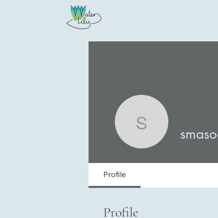
smasooa
smaso
Profile
Profile