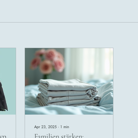
Apr 23, 2025
∙
1
min
yp
Familien stärken: